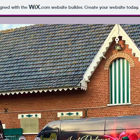
igned with the
.com
website builder. Create your website today.