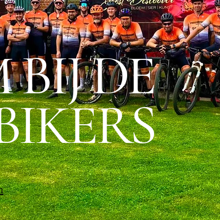
BIJ DE
BIKERS
n