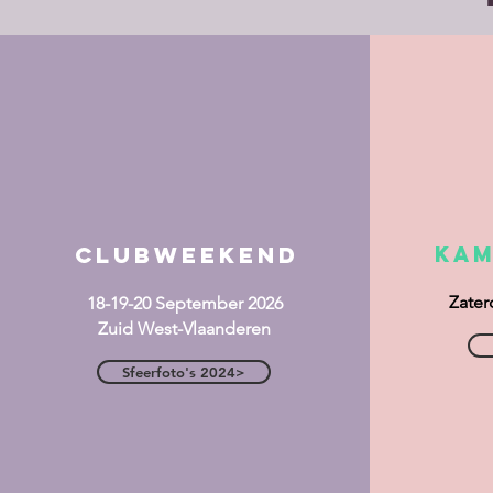
clubweekend
kam
Zater
18-19-20 September 2026
Zuid West-Vlaanderen
Sfeerfoto's 2024>