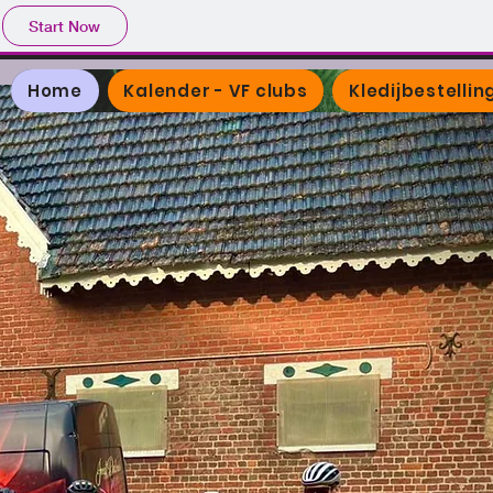
Start Now
Home
Kalender - VF clubs
Kledijbestellin