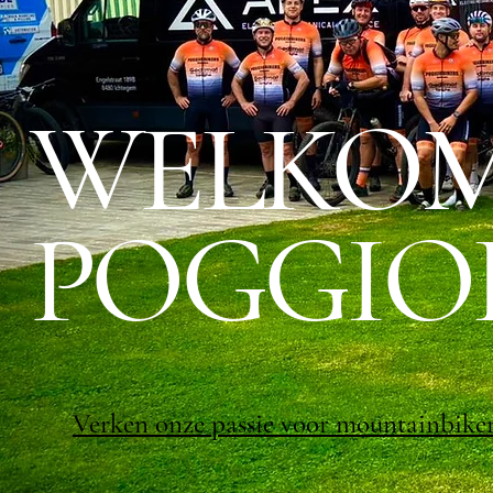
WELKOM 
POGGIO
Verken onze passie voor mountainbike