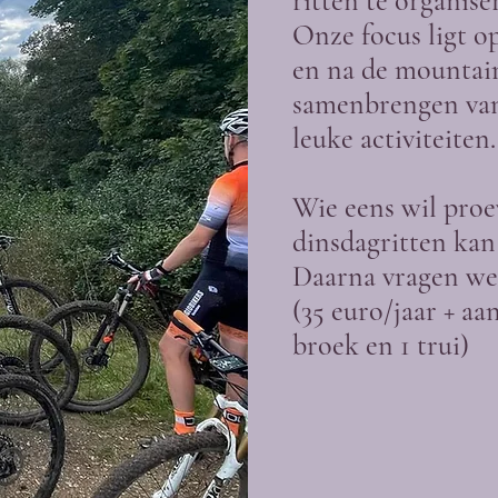
ritten te organise
Onze focus ligt o
en na de mountai
samenbrengen van 
leuke activiteiten.
Wie eens wil proe
dinsdagritten kan 
Daarna vragen we
(35 euro/jaar + 
broek en 1 trui)