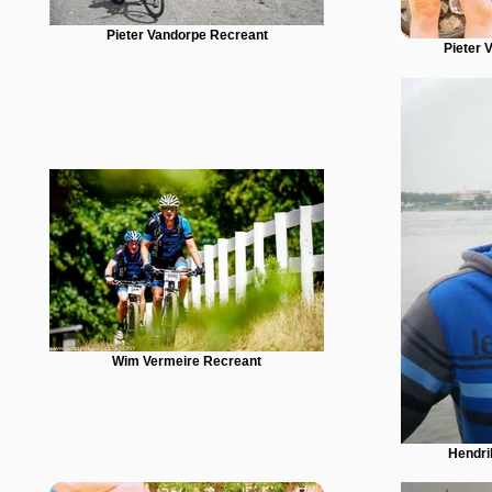
Pieter Vandorpe Recreant
Pieter 
Wim Vermeire Recreant
Hendri