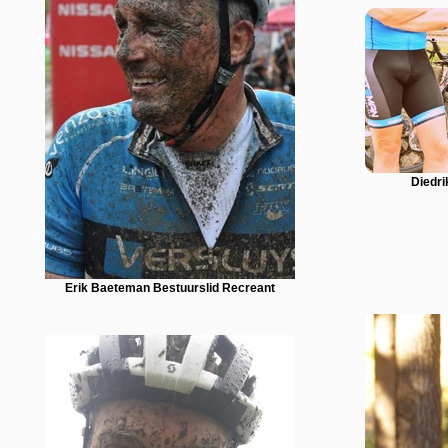
Diedri
Erik Baeteman Bestuurslid Recreant