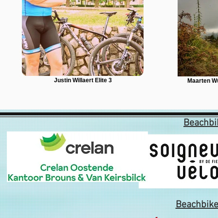
Justin Willaert Elite 3
Maarten W
Beachbi
Beachbike