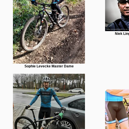
Niek Lin
Sophie Levecke Master Dame