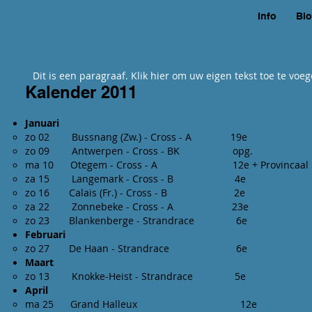
Info
Bl
Dit is een paragraaf. Klik hier om uw eigen tekst toe te voeg
Kalender 2011
Januari
zo 02 Bussnang (Zw.) - Cross - A 19e
zo 09 Antwerpen - Cross - BK opg.
ma 10 Otegem - Cross - A 12e + Provincaal Kampi
za 15 Langemark - Cross - B 4e
zo 16 Calais (Fr.) - Cross - B 2e
za 22 Zonnebeke - Cross - A 23e
zo 23 Blankenberge - Strandrace 6e
Februari
zo 27 De Haan - Strandrace 6e
Maart
zo 13 Knokke-Heist - Strandrace 5e
April
ma 25 Grand Halleux 12e