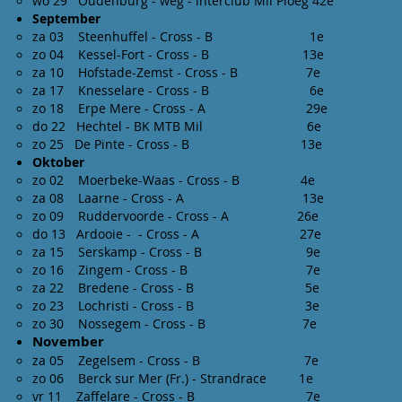
wo 29 Oudenburg - weg - interclub Mil Ploeg 42e
September
za 03 Steenhuffel - Cross - B 1e
zo 04 Kessel-Fort - Cross - B 13e
za 10 Hofstade-Zemst - Cross - B 7e
za 17 Knesselare - Cross - B 6e
zo 18 Erpe Mere - Cross - A 29e
do 22 Hechtel - BK MTB Mil 6e
zo 25 De Pinte - Cross - B 13e
Oktober
zo 02 Moerbeke-Waas - Cross - B 4e
za 08 Laarne - Cross - A 13e
zo 09 Ruddervoorde - Cross - A 26e
do 13 Ardooie - - Cross - A 27e
za 15 Serskamp - Cross - B 9e
zo 16 Zingem - Cross - B 7e
za 22 Bredene - Cross - B 5e
zo 23 Lochristi - Cross - B 3e
zo 30 Nossegem - Cross - B 7e
November
za 05 Zegelsem - Cross - B 7e
zo 06 Berck sur Mer (Fr.) - Strandrace 1e
vr 11 Zaffelare - Cross - B 7e