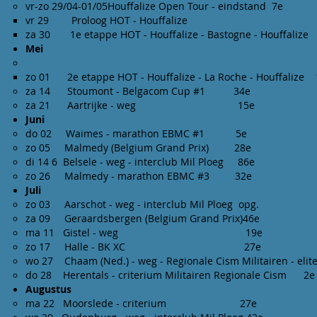
vr-zo 29/04-01/05Houffalize Open Tour - eindstand 7e
vr 29 Proloog HOT - Houffalize
za 30 1e etappe HOT - Houffalize - Bastogne - Houffal
Mei
zo 01 2e etappe HOT - Houffalize - La Roche - Houffalize
za 14 Stoumont - Belgacom Cup #1 34e
za 21 Aartrijke - weg 15e
Juni
do 02 Waimes - marathon EBMC #1 5e
zo 05 Malmedy (Belgium Grand Prix) 28e
di 14 6 Belsele - weg - interclub Mil Ploeg 86e
zo 26 Malmedy - marathon EBMC #3 32e
Juli
zo 03 Aarschot - weg - interclub Mil Ploeg opg.
za 09 Geraardsbergen (Belgium Grand Prix)46e
ma 11 Gistel - weg 19e
zo 17 Halle - BK XC 27e
wo 27 Chaam (Ned.) - weg - Regionale Cism Militairen - elite
do 28 Herentals - criterium Militairen Regionale Cism 2e
Augustus
ma 22 Moorslede - criterium 27e