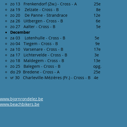
zo 13 Frenkendorf (Zw.) - Cross - A 25e
za 19 Zelzate - Cross - B 8e
zo 20 De Panne - Strandrace 12e
za 26 Uitbergen - Cross - B 6e
zo 27 Aalter - Cross - B 5e
December
za 03 Lotenhulle - Cross - B 5e
zo 04 Tiegem - Cross - B 9e
za 10 Varsenare - Cross - B 17e
za 17 Lichtervelde - Cross - B 3e
zo 18 Maldegem - Cross - B 13e
zo 25 Balegem - Cross - B opg.
do 29 Bredene - Cross - A 25e
vr 30 Charleville-Mézières (Fr.) - Cross - B 4e
www.bjornrondelez.be
www.beachbikers.be