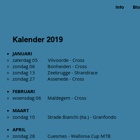
Info
Bl
Kalender 2019
JANUARI
zaterdag 05 Vilvoo
zondag 06 Bonheid
zondag 13 Zeebrugge 
zondag 27 Assene
FEBRUARI
woensdag 06 Malde
MAART
zondag 10 Strade Bianchi (Ita.) - Granfondo
APRIL
zondag 28 Cuesmes - Wal